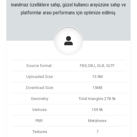
inanılmaz özelliklere sahip, güzel kullanıcı arayüzüne sahip ve
platformlar arası performans için optimize edilmiş.
Source format :
FBX,OBJ, GLB, GLTF
Uploaded Size:
15.9M
Download Size:
15MB
Geometry:
Total triangles 278.5k
Vertices:
159.9k
PBR:
Metalness
Textures
7