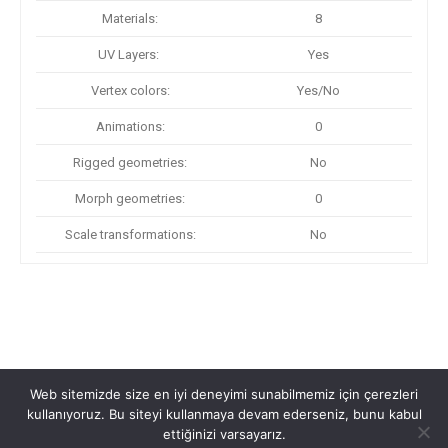
Materials:
8
UV Layers:
Yes
Vertex colors:
Yes/No
Animations:
0
Rigged geometries:
No
Morph geometries:
0
Scale transformations:
No
Web sitemizde size en iyi deneyimi sunabilmemiz için çerezleri
kullanıyoruz. Bu siteyi kullanmaya devam ederseniz, bunu kabul
ettiğinizi varsayarız.